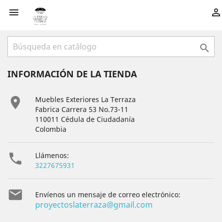



INFORMACIÓN DE LA TIENDA

Muebles Exteriores La Terraza
Fabrica Carrera 53 No.73-11
110011 Cédula de Ciudadanía
Colombia

Llámenos:
3227675931

Envíenos un mensaje de correo electrónico:
proyectoslaterraza@gmail.com